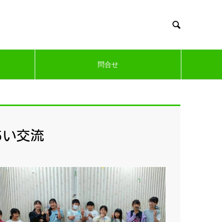

問合せ
あい交流