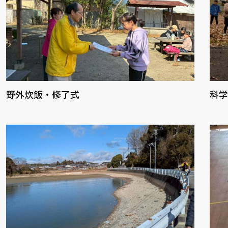
野外炊飯・修了式
科学