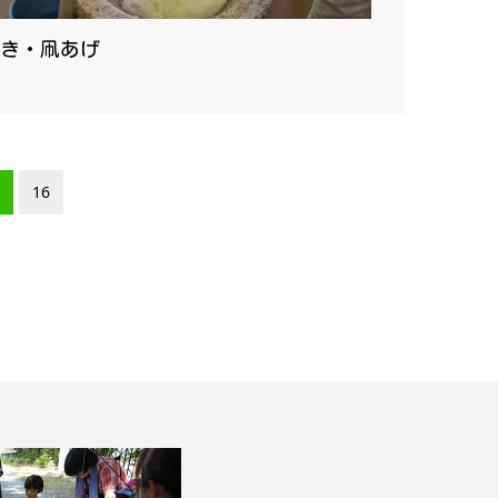
き・凧あげ
16