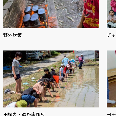
野外炊飯
チャ
田植え・ぬか床作り
ヨモ