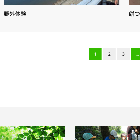
野外体験
餅つ
1
2
3
…