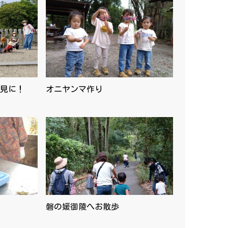
見に！
オニヤンマ作り
磐の媛御陵へお散歩