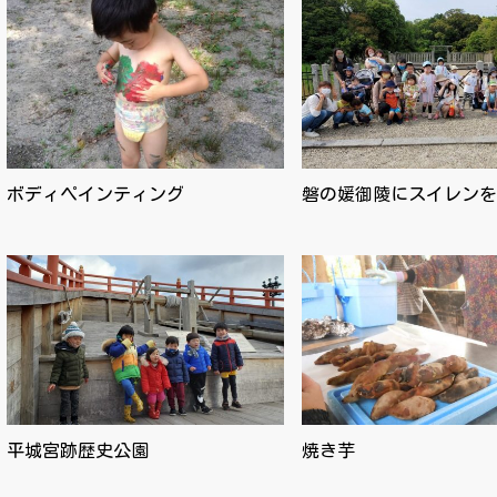
ボディペインティング
磐の媛御陵にスイレンを
平城宮跡歴史公園
焼き芋