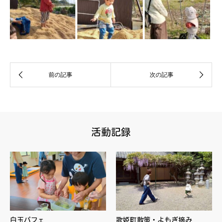
活動記録
白玉パフェ
歌姫町散策・よもぎ摘み