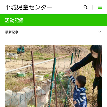
平城児童センター

活動記録
最新記事