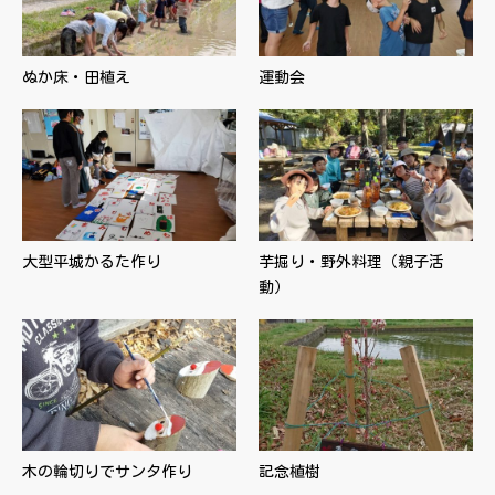
ぬか床・田植え
運動会
大型平城かるた作り
芋掘り・野外料理（親子活
動）
木の輪切りでサンタ作り
記念植樹