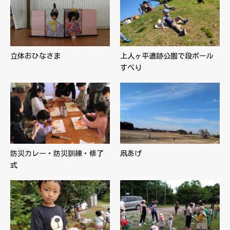
立体おひなさま
上人ヶ平遺跡公園で段ボール
すべり
防災カレー・防災訓練・修了
凧あげ
式