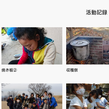
活動記録
焼き板②
収穫祭