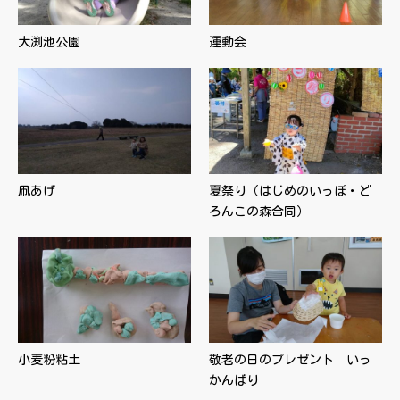
大渕池公園
運動会
凧あげ
夏祭り（はじめのいっぽ・ど
ろんこの森合同）
小麦粉粘土
敬老の日のプレゼント いっ
かんばり