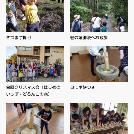
さつま芋掘り
磐の媛御陵へお散歩
合同クリスマス会（はじめの
ヨモギ餅つき
いっぽ・どろんこの森）