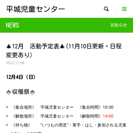
平城児童センター

NEWS
お知らせ
🎄12月 活動予定表🎄(11月10日更新・日程
変更あり）
2022.11.08
12月4
日（日）
🍚収穫祭🍚
《集合場所》 平城児童センター 《集合時間》10:30
《解散場所》 平城児童センター 《解散時間》
14:00
《持ち物》 ”いつもの用意”・軍手・はし・参加される児童