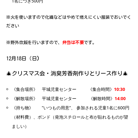
1名につき500円
※火を使いますので化繊などはやめて燃えにくい服装でおいでく
ださい
※野外炊飯を行いますので、
弁当は不要
です。
12月18日（日
）
🎄クリスマス会・消臭芳香剤作りとリース作り🎄
《集合場所》 平城児童センター 《集合時間》
10:30
《解散場所》 平城児童センター 《解散時間》
14:00
《持ち物》 ”いつもの用意”、 参加される児童1名に600円
（材料費）、ボンド（発泡スチロールと布が貼れるものが望
ましい）